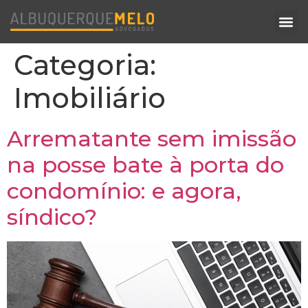
Categoria:
Imobiliário
Arrematante sem imissão
na posse bate à porta do
condomínio: e agora,
síndico?