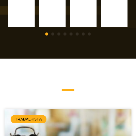
1
2
3
4
5
6
7
TRABALHISTA