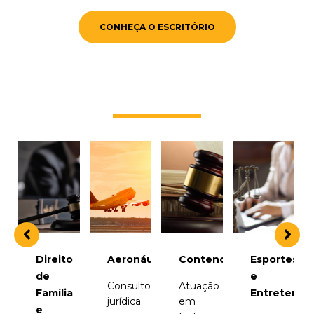
CONHEÇA O ESCRITÓRIO
o
Aeronáutico
Contencioso
Esportes
Imobiliário
e
Consultoria
Atuação
Completa
a
Entretenimento
jurídica
em
consultoria