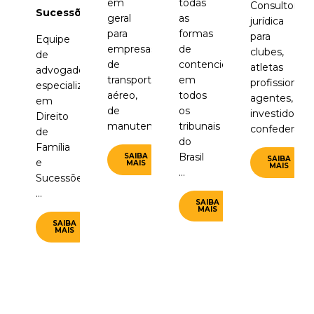
em
todas
e
Consultoria
sões
geral
as
assessoria
jurídica
para
formas
jurídica
para
empresas
de
em
clubes,
de
contencioso,
transações
atletas
ados
transporte
em
imobiliárias
profissionais,
lizados
aéreo,
todos
...
agentes,
de
os
investidores,
manutenção...
tribunais
SAIBA
confederações...
MAIS
do
Brasil
SAIBA
SAIBA
MAIS
MAIS
...
ões
SAIBA
MAIS
BA
S