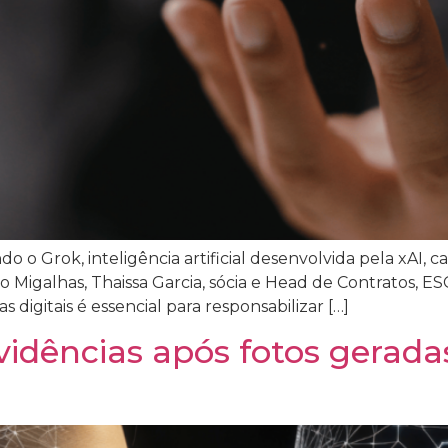
o o Grok, inteligência artificial desenvolvida pela xAI, 
a o Migalhas, Thaissa Garcia, sócia e Head de Contratos, 
digitais é essencial para responsabilizar […]
idências após fotos gerada