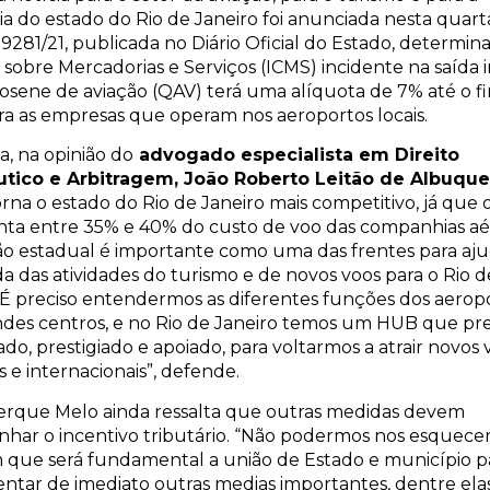
 do estado do Rio de Janeiro foi anunciada nesta quarta
i 9281/21, publicada no Diário Oficial do Estado, determin
sobre Mercadorias e Serviços (ICMS) incidente na saída 
osene de aviação (QAV) terá uma alíquota de 7% até o f
ra as empresas que operam nos aeroportos locais.
, na opinião do
advogado especialista em Direito
tico e Arbitragem, João Roberto Leitão de Albuqu
orna o estado do Rio de Janeiro mais competitivo, já que
nta entre 35% e 40% do custo de voo das companhias aér
ção estadual é importante como uma das frentes para aj
 das atividades do turismo e de novos voos para o Rio d
 É preciso entendermos as diferentes funções dos aerop
ndes centros, e no Rio de Janeiro temos um HUB que pre
zado, prestigiado e apoiado, para voltarmos a atrair novos 
s e internacionais”, defende.
rque Melo ainda ressalta que outras medidas devem
har o incentivo tributário. “Não podermos nos esquece
que será fundamental a união de Estado e município p
ntar de imediato outras medias importantes, dentre el