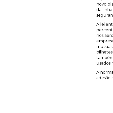
novo pla
da linha
seguranç
A lei en
percent
nos aero
empresa
mútua e
bilhetes
também 
usados n
A norma
adesão 
número 
Agência 
orçamen
a secret
desenq