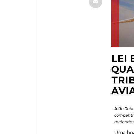
LEI
QUA
TRI
AVI
João Robe
competiti
melhorias
Uma boa 