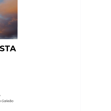
ESTA
e
o Galeão