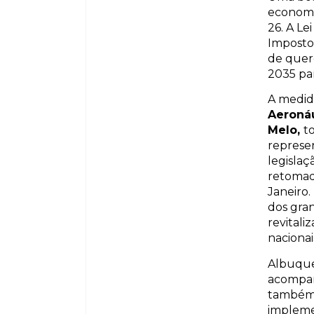
economia
26. A Le
Imposto 
de quer
2035 pa
A medida
Aeronáu
Melo,
t
represe
legisla
retomada
Janeiro.
dos gra
revitali
nacionai
Albuque
acompan
também 
impleme