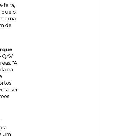
-feira,
a que o
interna
im de
erque
 o QAV
eas. “A
uda na
e
ortos
cisa ser
voos
r
ara
as um