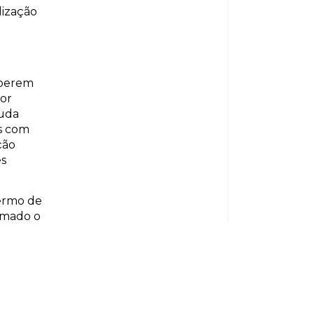
lização
operem
por
uda
s com
ção
es
ermo de
rmado o
pela
tação e