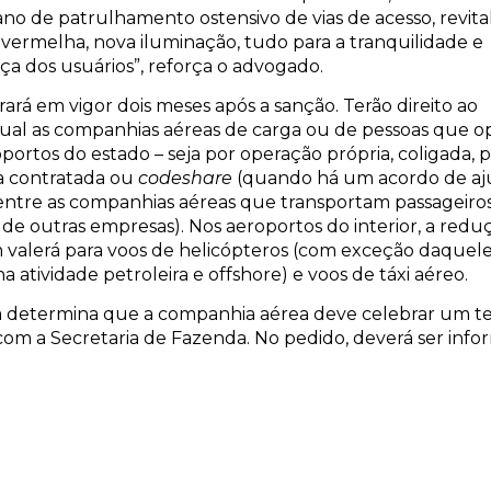
no de patrulhamento ostensivo de vias de acesso, revita
 vermelha, nova iluminação, tudo para a tranquilidade e
a dos usuários”, reforça o advogado.
trará em vigor dois meses após a sanção. Terão direito ao
ual as companhias aéreas de carga ou de pessoas que 
portos do estado – seja por operação própria, coligada, 
 contratada ou
codeshare
(quando há um acordo de aj
ntre as companhias aéreas que transportam passageiro
 de outras empresas). Nos aeroportos do interior, a redu
valerá para voos de helicópteros (com exceção daquel
a atividade petroleira e offshore) e voos de táxi aéreo.
 determina que a companhia aérea deve celebrar um t
com a Secretaria de Fazenda. No pedido, deverá ser info
de assentos ofertados com base nos registros mantidos 
Nacional de Aviação Civil (ANAC). O estudo de impacto
tário-financeiro será apresentado no ato da regulamen
aria ficará responsável pelo enquadramento e
uadramento.