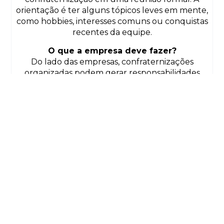
orientação é ter alguns tópicos leves em mente,
como hobbies, interesses comuns ou conquistas
recentes da equipe.
O que a empresa deve fazer?
Do lado das empresas, confraternizações
organizadas podem gerar responsabilidades
também aos empregadores por atos cometidos
por seus empregados. Isso significa que as
empresas podem ser responsabilizadas pela
reparação de danos decorrentes dos atos ilícitos
praticados no local da confraternização, segundo
a
advogada Thaiz Nobrega.
Para evitar mal-entendidos e garantir um
ambiente saudável, as empresas devem realizar
treinamentos regulares sobre ética e conduta,
reestabelecer canais de denúncia confidenciais,
investigar denúncias de assédio ou discriminação
e aplicar medidas disciplinares justas e
proporcionais.