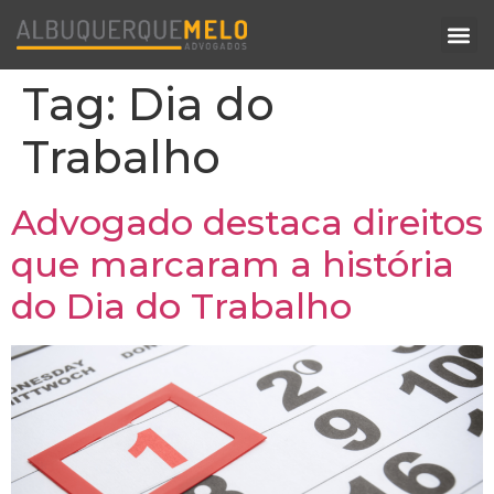
Tag:
Dia do
Trabalho
Advogado destaca direitos
que marcaram a história
do Dia do Trabalho