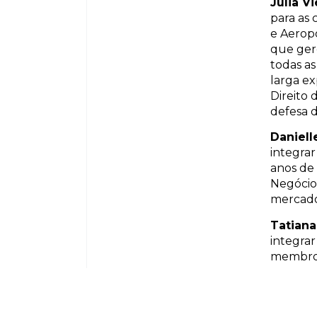
Julia V
para as 
e Aerop
que gere
todas as
larga ex
Direito 
defesa d
Daniell
integrar
anos de
Negócios
mercado 
Tatian
integrar
membro d
como as 
graduada
atua em 