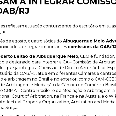
SAM A INTEGRAR COMISS
OAB/RJ
ões refletem atuação contundente do escritório em suas
ção.
ês de agosto, quatro sócios do
Albuquerque Melo Adv
onvidados a integrar importantes
comissões da OAB/R
oberto Leitão de Albuquerque Melo
, CEO e fundador, 
o e designado para integrar a CA – Comissão de Arbitra
, que já integra a Comissão de Direito Aeronáutico, Espa
tuário da OAB/RJ, atua em diferentes Câmaras e centros
o e arbitragem no Brasil e no exterior, como o CAM-CCB
de Arbitragem e Mediação da Câmara de Comércio Brasil
o CBMA – Centro Brasileiro de Mediação e Arbitragem, a
ional Court of Arbitration, na França e na Áustria, e o W
tellectual Property Organization, Arbitration and Media
na Suíça.