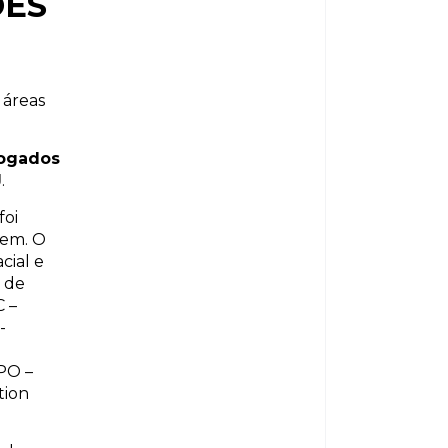
ÕES
 áreas
ogados
J
.
foi
gem. O
cial e
 de
C –
-
IPO –
tion