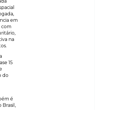
nada
spacial
ogada,
ência em
l, com
itário,
tiva na
os.
a
ase 15
e
o do
mbém é
Brasil,
s-
ado e