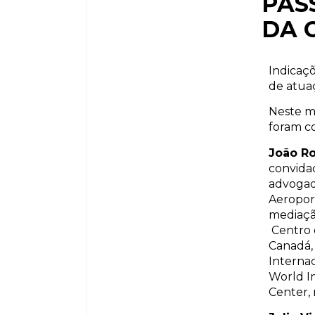
PAS
DA 
Indicaç
de atua
Neste m
foram c
João R
convidad
advogado
Aeropor
mediaçã
Centro 
Canadá, 
Internac
World In
Center, 