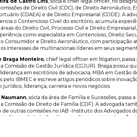
ieira de Castro Lins
, sócia e chief legal officer, foi desig
comissões de Direito Civil (CDC), de Direito Aeronáutico, E
ortuário (CDAEA) e de Direito Empresarial (CODE). A adv
ncia o Contencioso Cível do escritório, acumula experi
 áreas do Direito Civil, Processo Civil e Direito Empresaria
periência como especialista em Contencioso, Direito Secur
do Consumidor e Direito Aeronáutico, com participação a
os interesses de multinacionais líderes em seus segment
e Braga Monteiro
, chief legal officer em litigation, passa 
 a Comissão de Gestão Jurídica (CGJUR). Braga possui qu
 liderança em escritórios de advocacia, MBA em Gestão d
 pelo IBMEC e escreve artigos periódicos sobre inovaçã
jurídico, liderança, carreira e novos negócios.
a Naumann
, sócia da área de Família e Sucessões, passa a
 a Comissão de Direito de Família (CDF). A advogada ta
e outras comissões no IAB -Instituto dos Advogados do 
de Direito Civil, de Família e dos Direitos da Mulher. É pó
 em Direito Processual Civil e em Direito Público e Priv
processos de violência contra mulher. Foi articulista do