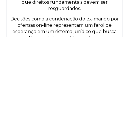
que direitos fundamentais devem ser
resguardados.
Decisões como a condenação do ex-marido por
ofensas on-line representam um farol de
esperança em um sistema jurídico que busca
reequilibrar as balanças. Elas sinalizam que a
violência contra a mulher, em qualquer de suas
formas, não será tolerada. Mais do que corrigir
erros históricos, essas medidas são passos
fundamentais para prevenir novas formas de
opressão.
O protocolo de gênero não é apenas um
instrumento técnico; ele nos lembra que a Justiça
não deve ser cega às disparidades sociais, mas, sim,
um mecanismo ativo de transformação. Como
advogada e mulher, vejo nesse protocolo uma
oportunidade para repensarmos não só as
estruturas jurídicas, mas também as bases
culturais que perpetuam a discriminação.