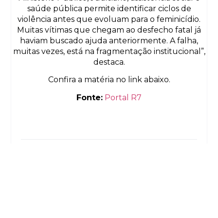
saúde pública permite identificar ciclos de
violência antes que evoluam para o feminicídio.
Muitas vítimas que chegam ao desfecho fatal já
haviam buscado ajuda anteriormente. A falha,
muitas vezes, está na fragmentação institucional”,
destaca.
Confira a matéria no link abaixo.
Fonte:
Portal R7
Previous
Next
© 2013-2024
Todos os direitos reservados
Albuquerque Melo Advogados
Política de Privacidade
Termo de Uso