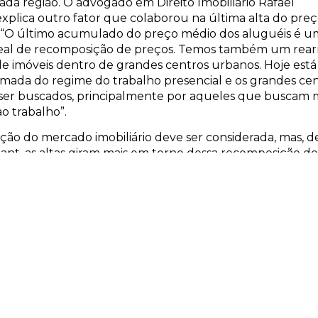
da região. O advogado em Direito Imobiliário Rafael
xplica outro fator que colaborou na última alta do pre
. “O último acumulado do preço médio dos aluguéis é u
eal de recomposição de preços. Temos também um rear
e imóveis dentro de grandes centros urbanos. Hoje est
mada do regime do trabalho presencial e os grandes ce
 ser buscados, principalmente por aqueles que buscam 
o trabalho”.
ação do mercado imobiliário deve ser considerada, mas, 
nt, as altas giram mais em torno dessa recomposição de
njo da vida em grandes cidades e na observância dos fat
 preço dos juros e da economia brasileira. Para os especial
iva é de um crescimento menor ao longo do ano de 2023
 deve-se ter cautela no momento da leitura do contrato
u na renegociação. O ideal é haver cláusulas transparen
egociações sejam acompanhadas por advogados de conf
aboração mais assertiva dos contratos.
sil 61