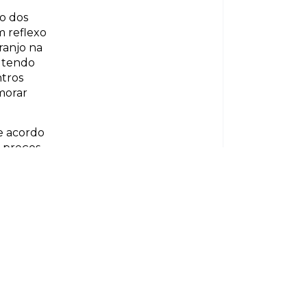
ço dos
m reflexo
ranjo na
á tendo
ntros
morar
de acordo
 preços,
ores
istas, a
.
 de
tes e
iança