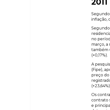
2011
Segundo o
inflação,
Segundo 
residenci
no períod
março, a 
também u
(+0,17%).
A pesquis
(Fipe), a
preço do 
registrad
(+23,64%)
Os contra
contrato 
e princi