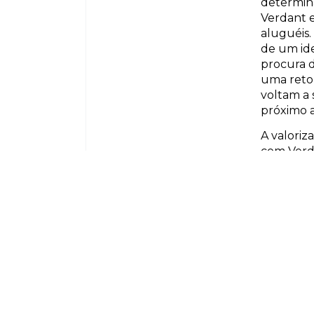
determina
Verdant e
aluguéis
de um id
procura d
uma reto
voltam a
próximo a
A valoriz
com Verda
no rearra
ligados ao
expectat
Portanto,
locação o
que as n
para a el
Fonte:
Bra