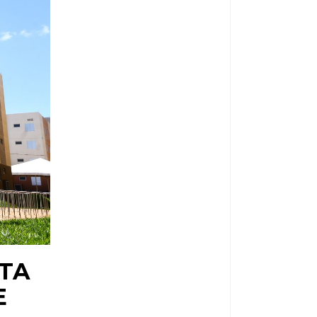
LTA
E