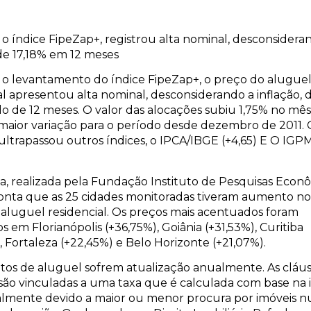
 índice FipeZap+, registrou alta nominal, desconsidera
 de 17,18% em 12 meses
o levantamento do índice FipeZap+, o preço do alugue
al apresentou alta nominal, desconsiderando a inflação, 
o de 12 meses. O valor das alocações subiu 1,75% no mê
maior variação para o período desde dezembro de 2011. 
ltrapassou outros índices, o IPCA/IBGE (+4,65) E O IG
a, realizada pela Fundação Instituto de Pesquisas Econ
ponta que as 25 cidades monitoradas tiveram aumento n
aluguel residencial. Os preços mais acentuados foram
os em Florianópolis (+36,75%), Goiânia (+31,53%), Curitiba
, Fortaleza (+22,45%) e Belo Horizonte (+21,07%).
tos de aluguel sofrem atualização anualmente. As cláu
são vinculadas a uma taxa que é calculada com base na 
palmente devido a maior ou menor procura por imóveis 