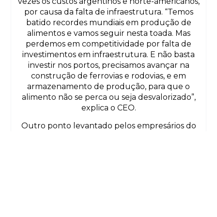
vezes os custos argentinos e norte-americanos,
por causa da falta de infraestrutura. “Temos
batido recordes mundiais em produção de
alimentos e vamos seguir nesta toada. Mas
perdemos em competitividade por falta de
investimentos em infraestrutura. E não basta
investir nos portos, precisamos avançar na
construção de ferrovias e rodovias, e em
armazenamento de produção, para que o
alimento não se perca ou seja desvalorizado”,
explica o CEO.
Outro ponto levantado pelos empresários do
setor diz respeito à regulamentação de
questões sensíveis. “Mas o governo Lula já
mostrou, também, em gestões anteriores,
sensibilidade para o tema. Exemplo disso foi a
regulamentação dos transgênicos. Apostamos
em mais segurança jurídica para o agro”,
aponta João Roberto.