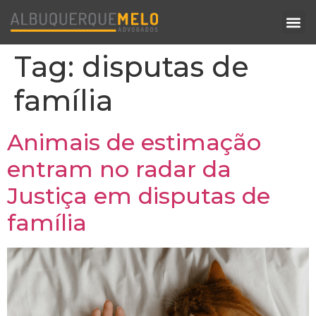
Tag:
disputas de
família
Animais de estimação
entram no radar da
Justiça em disputas de
família