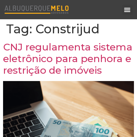
Tag:
Constrijud
CNJ regulamenta sistema
eletrônico para penhora e
restrição de imóveis