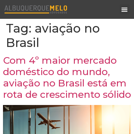
Tag:
aviação no
Brasil
Com 4º maior mercado
doméstico do mundo,
aviação no Brasil está em
rota de crescimento sólido