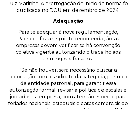
Luiz Marinho. A prorrogação do início da norma foi
publicada no DOU em dezembro de 2024.
Adequação
Para se adequar à nova regulamentação,
Pacheco faz a seguinte recomendação: as
empresas devem verificar se há convenção
coletiva vigente autorizando o trabalho aos
domingos e feriados.
“Se não houver, será necessário buscar a
negociação com o sindicato da categoria, por meio
da entidade patronal, para garantir essa
autorização formal; revisar a política de escalas e
jornadas da empresa, com atenção especial para
feriados nacionais, estaduais e datas comerciais de
maior movimento; capacitar as lideranças, o RH e
os gestores operacionais, garantindo que todos
estejam alinhados às novas exigências e saibam
como aplicá-las corretamente; documentar os