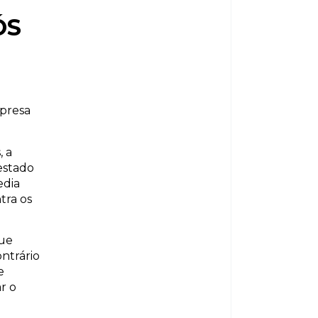
ÓS
mpresa
, a
estado
edia
tra os
que
ntrário
e
r o