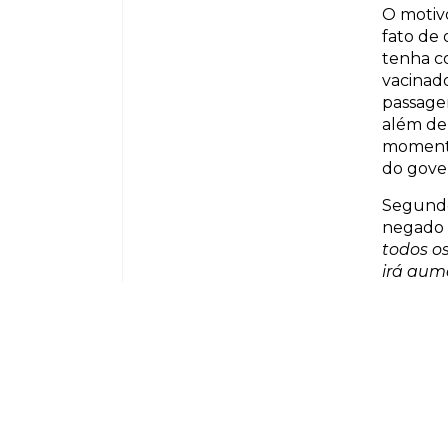
O motiv
fato de
tenha c
vacinad
passagen
além de 
momento
do gove
Segundo
negado 
todos o
irá aum
Southwe
que pre
O Sindic
avalian
fim, ap
pilotos 