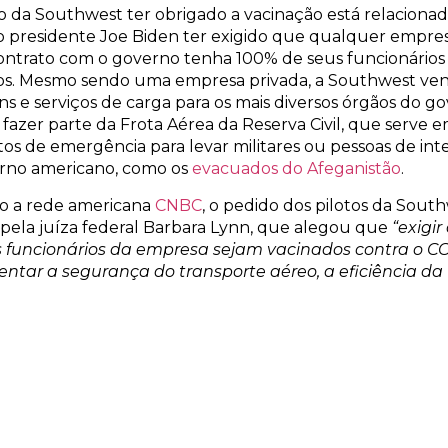
o da Southwest ter obrigado a vacinação está relacionad
 o presidente Joe Biden ter exigido que qualquer empre
ontrato com o governo tenha 100% de seus funcionários
os. Mesmo sendo uma empresa privada, a Southwest ve
s e serviços de carga para os mais diversos órgãos do go
fazer parte da Frota Aérea da Reserva Civil, que serve 
s de emergência para levar militares ou pessoas de int
rno americano, como os
evacuados do Afeganistão
.
 a rede americana
CNBC
, o pedido dos pilotos da South
pela juíza federal Barbara Lynn, que alegou que
“exigir
s funcionários da empresa sejam vacinados contra o C
entar a segurança do transporte aéreo, a eficiência da
st e atende aos preceitos da Convenção Coletiva de T
vê um ambiente seguro de trabalho para os pilotos”
.
ato, por sua vez, diz estar desapontado com a decisão e 
do as próximas ações. Enquanto o caso da Southwest ch
arentemente, a United por enquanto está bloqueada de 
não vacinados, o que tem causado um prejuízo milionário