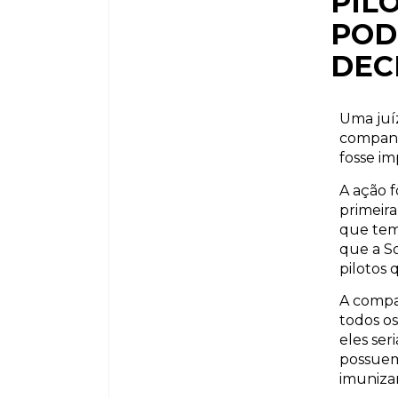
PIL
POD
DEC
Uma juí
companh
fosse im
A ação f
primeir
que tem 
que a S
pilotos 
A compa
todos o
eles ser
possuem
imunizan