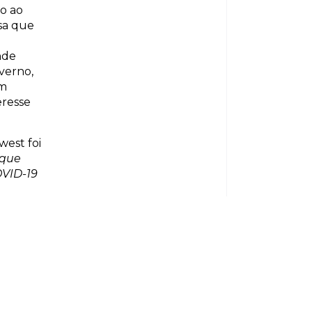
o ao
sa que
nde
verno,
em
eresse
west foi
 que
OVID-19
rabalho
está
egou ao
demitir
.