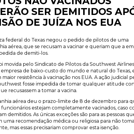
OTOS NÃO VACINADOS
ERÃO SER DEMITIDOS AP
ISÃO DE JUÍZA NOS EUA
za federal do Texas negou o pedido de pilotos de uma
ia aérea, que se recusam a vacinar e queriam que a e
pedida de demiti-los.
oi movida pelo Sindicato de Pilotos da Southwest Airlines
a empresa de baixo-custo do mundo e natural do Texas, 
maior resistência à vacinação nos EUA. A ação judicial p
outhwest fosse impedida de tomar qualquer atitude con
que recusassem a tomar a vacina.
nhia aérea deu o prazo-limite de 8 de dezembro para 
s funcionários estejam completamente vacinados, caso co
iam demitidos. As únicas exceções são para as pessoas qu
 uma recomendação médica ou religiosa para não toma
te, mas essas precisariam comprovar esta isenção.