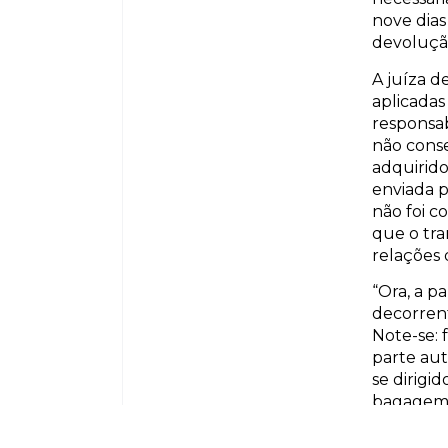
nove dias
devoluçã
A juíza d
aplicadas
responsab
não conse
adquirido
enviada p
não foi c
que o tra
relações
“Ora, a p
decorren
Note-se: 
parte aut
se dirigi
bagagem e
econômica
ela fez. 