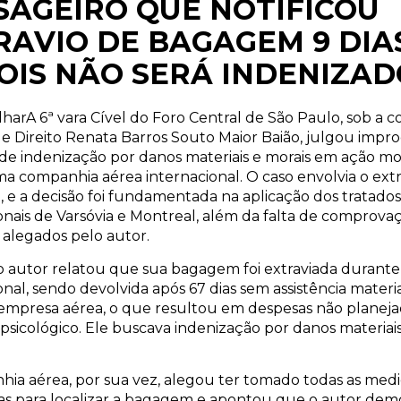
SAGEIRO QUE NOTIFICOU
RAVIO DE BAGAGEM 9 DIA
OIS NÃO SERÁ INDENIZAD
harA 6ª vara Cível do Foro Central de São Paulo, sob a
de Direito Renata Barros Souto Maior Baião, julgou imp
de indenização por danos materiais e morais em ação mo
a companhia aérea internacional. O caso envolvia o extr
e a decisão foi fundamentada na aplicação dos tratados
onais de Varsóvia e Montreal, além da falta de comprova
 alegados pelo autor.
o autor relatou que sua bagagem foi extraviada durant
onal, sendo devolvida após 67 dias sem assistência materi
empresa aérea, o que resultou em despesas não planeja
psicológico. Ele buscava indenização por danos materiais
ia aérea, por sua vez, alegou ter tomado todas as med
ias para localizar a bagagem e apontou que o autor de