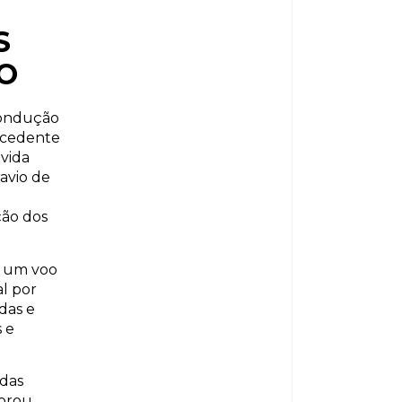
S
O
 condução
rocedente
vida
avio de
ção dos
e um voo
al por
das e
 e
idas
morou