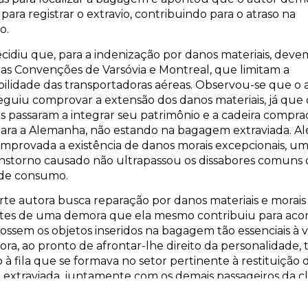
 para registrar o extravio, contribuindo para o atraso na
o.
ecidiu que, para a indenização por danos materiais, deve
 as Convenções de Varsóvia e Montreal, que limitam a
ilidade das transportadoras aéreas. Observou-se que o 
guiu comprovar a extensão dos danos materiais, já que o
s passaram a integrar seu patrimônio e a cadeira comprad
ara a Alemanha, não estando na bagagem extraviada. Al
omprovada a existência de danos morais excepcionais, u
nstorno causado não ultrapassou os dissabores comuns 
 de consumo.
arte autora busca reparação por danos materiais e morais
tes de uma demora que ela mesmo contribuiu para acon
fossem os objetos inseridos na bagagem tão essenciais à v
ora, ao pronto de afrontar-lhe direito da personalidade, t
do à fila que se formava no setor pertinente à restituição 
xtraviada, juntamente com os demais passageiros da cl
, e preenchido o formulário pertinente. Porém, não foi
A parte autora preferiu aguardar por nove dias para regist