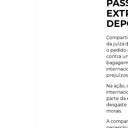
PAS
EXT
DEP
Compartil
da juíza 
o pedido 
contra um
bagagem, 
internaci
prejuízos
Na ação, 
internaci
parte da 
desgaste 
morais.
A companh
necessár