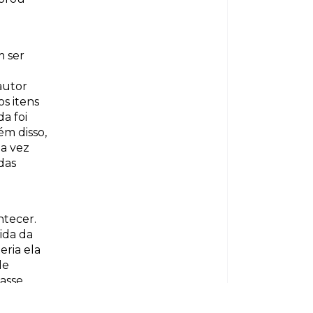
m ser
autor
s itens
a foi
ém disso,
ma vez
das
tecer.
ida da
eria ela
de
asse
 o que
rar o