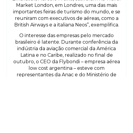
Market London, em Londres, uma das mais
importantes feiras de turismo do mundo, e se
reuniram com executivos de aéreas, como a
British Airways e a italiana Neos”, exemplifica.
O interesse das empresas pelo mercado
brasileiro é latente. Durante conferência da
indústria da aviação comercial da América
Latina e no Caribe, realizado no final de
outubro, o CEO da Flybondi – empresa aérea
low cost argentina – esteve com
representantes da Anac e do Ministério de
Portos e Aeroportos para reafirmar o interesse
em operar voos domésticos no Brasil
Em maio de 2024, a londrina Virgin Atlantic
começa a operar no país, com voos diários entre
São Paulo e Londres. A Arajet, da República
Dominicana, também foi autorizada a voar no
Brasil, com três voos semanais de Santo
Domingo para o Aeroporto Internacional de